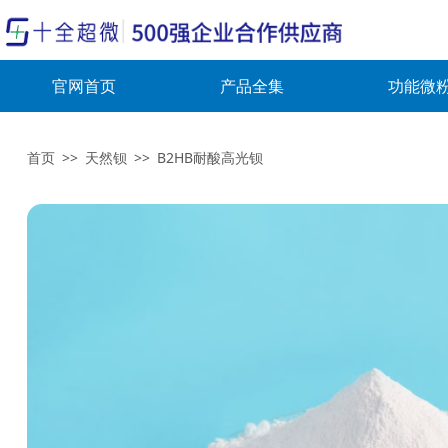
官网首页
产品全集
功能微
首页
>>
天然钡
>>
B2HB耐酸高光钡